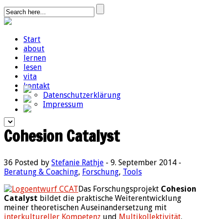
Start
about
lernen
lesen
vita
kontakt
Datenschutzerklärung
Impressum
Cohesion Catalyst
36
Posted by
Stefanie Rathje
- 9. September 2014 -
Beratung & Coaching
,
Forschung
,
Tools
Das Forschungsprojekt
Cohesion
Catalyst
bildet die praktische Weiterentwicklung
meiner theoretischen Auseinandersetzung mit
interkultureller Kompetenz
und
Multikollektivität
.