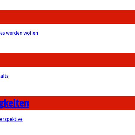
 es werden wollen
alts
gkeiten
erspektive