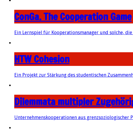
ConGa. The Cooperation Game
Ein Lernspiel für Kooperationsmanager und solche, die
HTW Cohesion
Ein Projekt zur Stärkung des studentischen Zusammenh
Dilemmata multipler Zugehöri
Unternehmenskooperationen aus grenzsoziologischer P