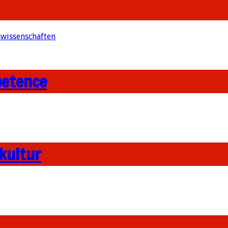
swissenschaften
petence
kultur