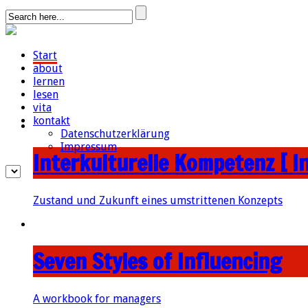
Start
about
lernen
lesen
vita
kontakt
Datenschutzerklärung
Impressum
Interkulturelle Kompetenz [ I
Zustand und Zukunft eines umstrittenen Konzepts
Seven Styles of Influencing
A workbook for managers